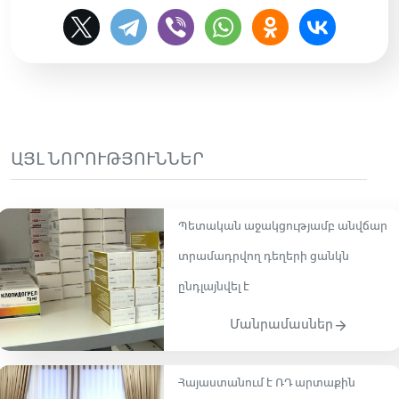
ԱՅԼ ՆՈՐՈՒԹՅՈՒՆՆԵՐ
Պետական աջակցությամբ անվճար
տրամադրվող դեղերի ցանկն
ընդլայնվել է
Մանրամասներ
Հայաստանում է ՌԴ արտաքին