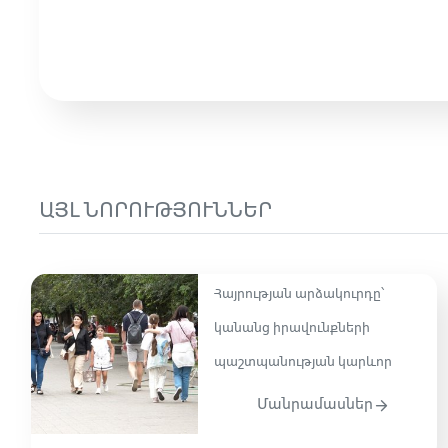
ԱՅԼ ՆՈՐՈՒԹՅՈՒՆՆԵՐ
Հայրության արձակուրդը՝
կանանց իրավունքների
պաշտպանության կարևոր
Մանրամասներ