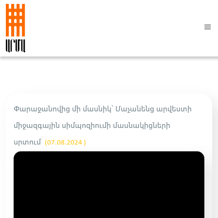
Փարաջանովից մի մասնիկ՝ Մաչանենց արվեստի
միջազգային սիմպոզիումի մասնակիցների
սրտում
(07.08.2024 )