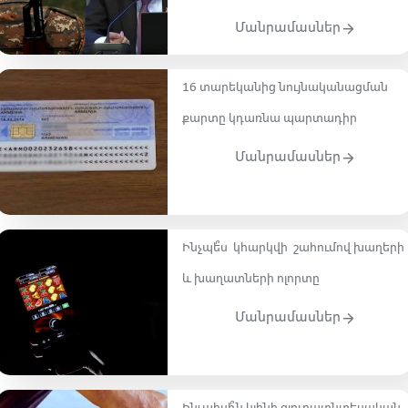
Մանրամասներ
16 տարեկանից նույնականացման
քարտը կդառնա պարտադիր
Մանրամասներ
Ինչպե՞ս կհարկվի շահումով խաղերի
և խաղատների ոլորտը
Մանրամասներ