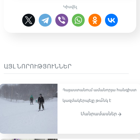
Կիսվել
ԱՅԼ ՆՈՐՈՒԹՅՈՒՆՆԵՐ
Հայաստանում ամանորյա հանգիստ
կազմակերպելը թա՞նկ է
Մանրամասներ