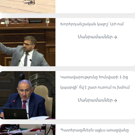
Խորհրդանշական կալոշ՝ ԱԺ-ում
Մանրամասներ
Կառավարությունը հունվարի 1-ից
կպարզի՝ ո՞վ է շատ ուտում ու խմում
Մանրամասներ
Պատերազմներն այլևս առաջվանը