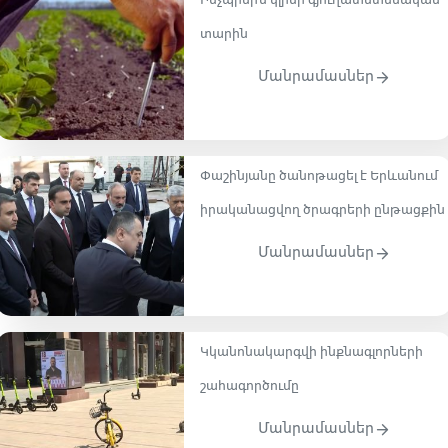
Ինչպիսի՞ն կլինի գյուղատնտեսական
տարին
Մանրամասներ
Փաշինյանը ծանոթացել է Երևանում
իրականացվող ծրագրերի ընթացքին
Մանրամասներ
Կկանոնակարգվի ինքնագլորների
շահագործումը
Մանրամասներ