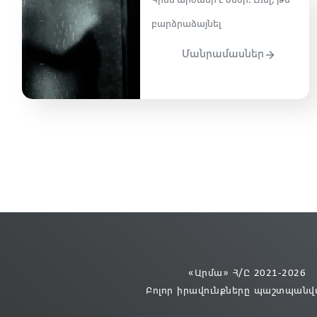
Կինն արժանի՞ է ծեծի․ Լռե՞լ, թե
բարձրաձայնել
Մանրամասներ
«Արմա» Հ/Ը 2021
-2026
Բոլոր իրավունքները պաշտպանվ