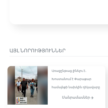
ԱՅԼ ՆՈՐՈՒԹՅՈՒՆՆԵՐ
Առաջընթաց լինելու է․
Խոստանում է Փարաքար
համայնքի նախկին ղեկավարը
Մանրամասներ