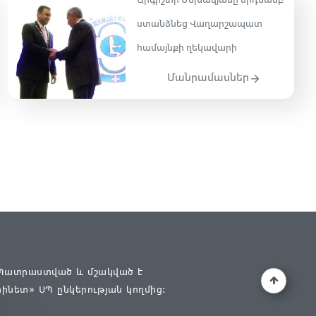
Արգիշտի Մեխակյանը երդմամբ
ստանձնեց Վաղարշապատ
համայնքի ղեկավարի
Մանրամասներ
Պատրաստված և մշակված է
փինետ» ՍՊ
ընկերության կողմից։