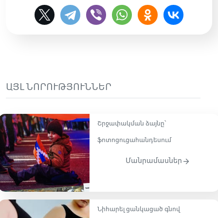
ԱՅԼ ՆՈՐՈՒԹՅՈՒՆՆԵՐ
Շրջափակման ձայնը՝
ֆոտոցուցահանդեսում
Մանրամասներ
Նիհարել ցանկացած գնով