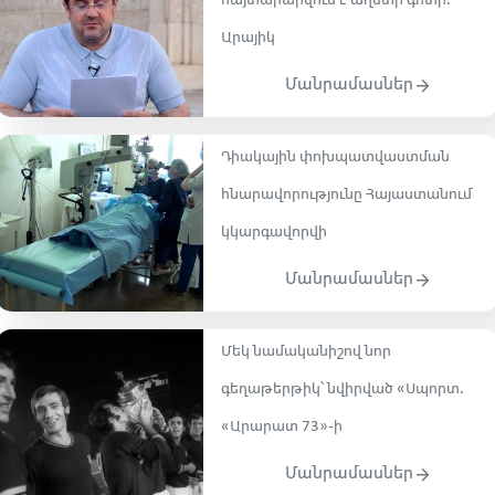
հայտարարվում է աղետի գոտի.
Արայիկ
Մանրամասներ
Դիակային փոխպատվաստման
հնարավորությունը Հայաստանում
կկարգավորվի
Մանրամասներ
Մեկ նամականիշով նոր
գեղաթերթիկ՝ նվիրված «Սպորտ․
«Արարատ 73»-ի
Մանրամասներ