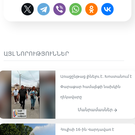
ԱՅԼ ՆՈՐՈՒԹՅՈՒՆՆԵՐ
Առաջընթաց լինելու է․ Խոստանում է
Փարաքար համայնքի նախկին
ղեկավարը
Մանրամասներ
Հուլիսի 16-ին Վարդավառ է