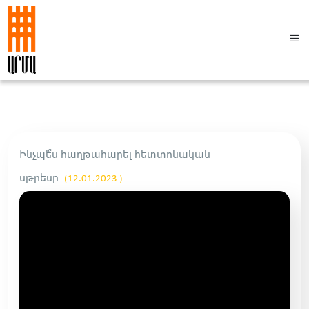
Ինչպե՞ս հաղթահարել հետտոնական
սթրեսը
(12.01.2023 )