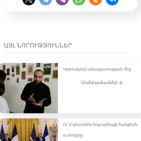
ԱՅԼ ՆՈՐՈՒԹՅՈՒՆՆԵՐ
Կրթություն անազատության մեջ
Մանրամասներ
Ու՞մ կհասնեն Ուկրաինայի հանքերն
ու հողերը