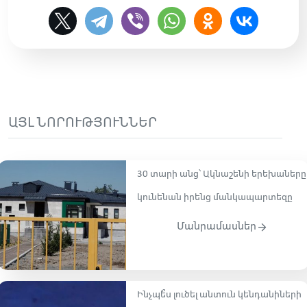
ԱՅԼ ՆՈՐՈՒԹՅՈՒՆՆԵՐ
30 տարի անց՝ Ակնաշենի երեխաները
կունենան իրենց մանկապարտեզը
Մանրամասներ
Ինչպե՞ս լուծել անտուն կենդանիների