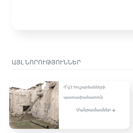
ԱՅԼ ՆՈՐՈՒԹՅՈՒՆՆԵՐ
Ո՞վ է հուշարձանների
պատասխանատուն
Մանրամասներ