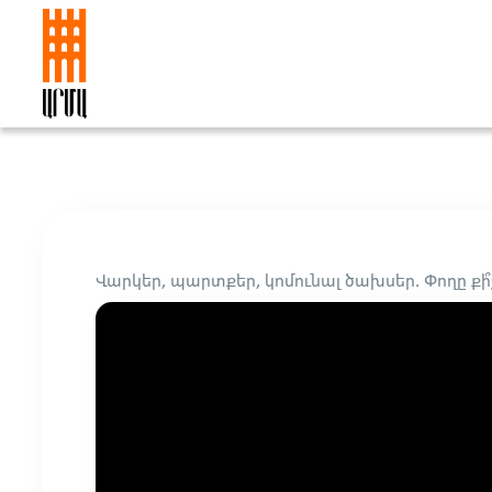
Վարկեր, պարտքեր, կոմունալ ծախսեր. Փողը քի՞չ