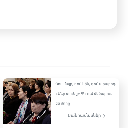
Դու՛ մայր, դու՛ կին, դու՛ արարող․
«Մեր տունը» ՀԿ-ում մեծարում
են մորը
Մանրամասներ