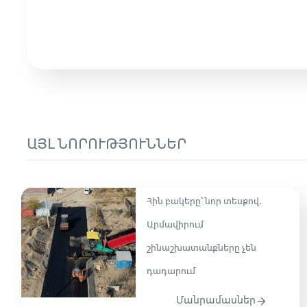
ԱՅԼ ՆՈՐՈՒԹՅՈՒՆՆԵՐ
Հին բակերը՝ նոր տեսքով.
Արմավիրում
շինաշխատանքները չեն
դադարում
Մանրամասներ