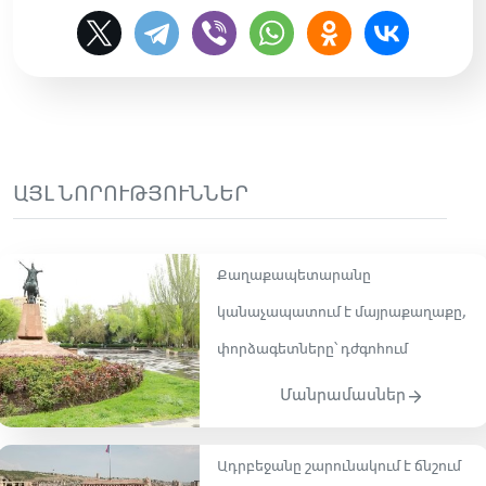
ԱՅԼ ՆՈՐՈՒԹՅՈՒՆՆԵՐ
Քաղաքապետարանը
կանաչապատում է մայրաքաղաքը,
փորձագետները՝ դժգոհում
Մանրամասներ
Ադրբեջանը շարունակում է ճնշում