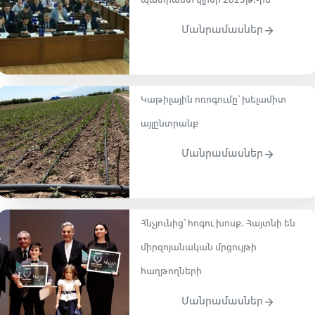
պատրաստ կլինի 2023թ.-ին
Մանրամասներ
Կաթիլային ոռոգումը՝ խելամիտ
այլընտրանք
Մանրամասներ
Հնչյունից՝ հոգու խոսք. Հայտնի են
միրզոյանական մրցույթի
հաղթողների
Մանրամասներ