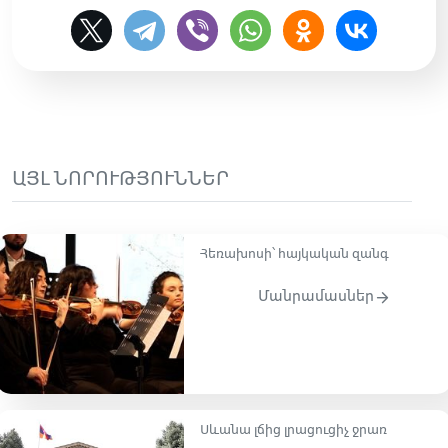
ԱՅԼ ՆՈՐՈՒԹՅՈՒՆՆԵՐ
Հեռախոսի՝ հայկական զանգ
Մանրամասներ
Սևանա լճից լրացուցիչ ջրառ