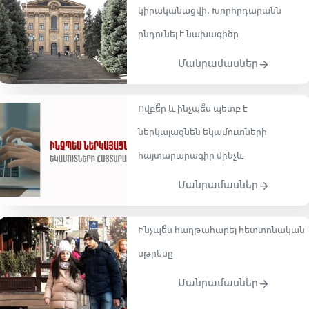
կիրականացվի․ Խորհրդարանն
ընդունել է նախագիծը
Մանրամասներ
Ովքե՞ր և ինչպե՞ս պետք է
ներկայացնեն եկամուտների
հայտարարագիր մինչև
Մանրամասներ
Ինչպե՞ս հաղթահարել հետտոնական
սթրեսը
Մանրամասներ