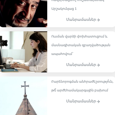
հավերժացնող հուշատախտակ՝
Արշակունյաց 1
Մանրամասներ
Ուսման վարձի փոխհատուցում և
մասնագիտական զբաղվածության
ապահովում՝
Մանրամասներ
Բարենորոգման անհրաժեշտությո՞ւն,
թե՞ արժեհամակարգային բախում
Մանրամասներ