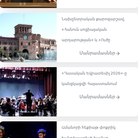
Նախընտրական քարոզարշավ․
«Հանուն սոցիալական
արդարության» և «Ուժը
Մանրամասներ
«Դասական Եվրատեսիլ 2026»-ը
կանցկացվի Հայաստանում
Մանրամասներ
Ամանորի հեքիաթ փոքրիկ