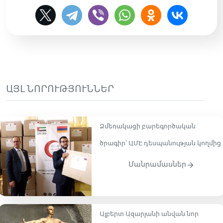
ԱՅԼ ՆՈՐՈՒԹՅՈՒՆՆԵՐ
Ձմեռակացի բարեգործական
ծրագիր՝ ԱՄԷ դեսպանության կողմից
Մանրամասներ
Ալբերտ Ազարյանի անվան նոր