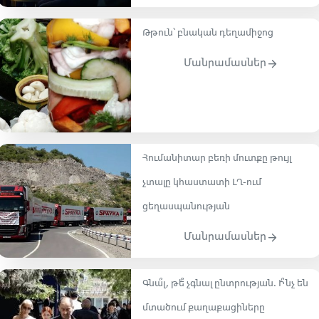
Թթուն՝ բնական դեղամիջոց
Մանրամասներ
Հումանիտար բեռի մուտքը թույլ
չտալը կհաստատի ԼՂ-ում
ցեղասպանության
Մանրամասներ
Գնա՞լ, թե՞ չգնալ ընտրության․ Ի՞նչ են
մտածում քաղաքացիները