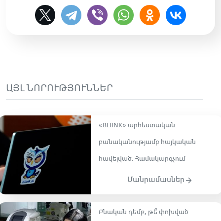
ԱՅԼ ՆՈՐՈՒԹՅՈՒՆՆԵՐ
«BLIINK» արհեստական
բանականությամբ հայկական
հավելված. Համակարգչում
Մանրամասներ
Բնական դեմք, թե՞ փոխված