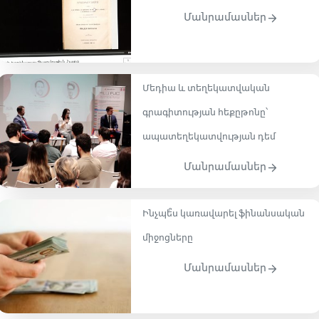
Մանրամասներ
Մեդիա և տեղեկատվական
գրագիտության հեքըթոնը՝
ապատեղեկատվության դեմ
Մանրամասներ
Ինչպե՞ս կառավարել ֆինանսական
միջոցները
Մանրամասներ