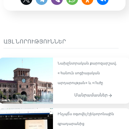
ԱՅԼ ՆՈՐՈՒԹՅՈՒՆՆԵՐ
Նախընտրական քարոզարշավ․
«Հանուն սոցիալական
արդարության» և «Ուժը
Մանրամասներ
Ինչպե՞ս օգտվել էլեկտրոնային
գրադարանից