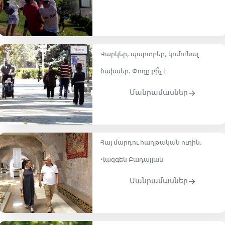
Վարկեր, պարտքեր, կոմունալ
ծախսեր. Փողը քի՞չ է
Մանրամասներ
Հայ մարդու հաղթական ուղին․
Վազգեն Բադալյան
Մանրամասներ