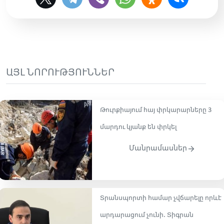
ԱՅԼ ՆՈՐՈՒԹՅՈՒՆՆԵՐ
Թուրքիայում հայ փրկարարները 3
մարդու կյանք են փրկել
Մանրամասներ
Տրանսպորտի համար չվճարելը որևէ
արդարացում չունի․ Տիգրան