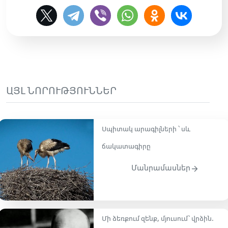
ԱՅԼ ՆՈՐՈՒԹՅՈՒՆՆԵՐ
Սպիտակ արագիլների ՝ սև
ճակատագիրը
Մանրամասներ
Մի ձեռքում զենք, մյուսում՝ վրձին.