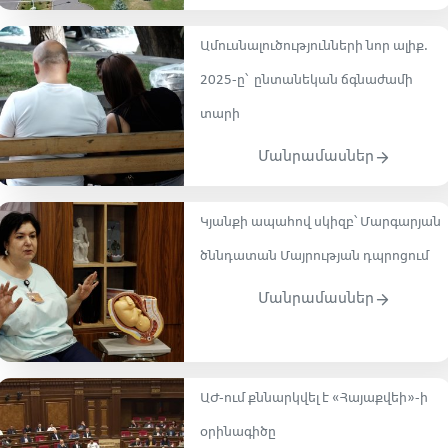
Ամուսնալուծությունների նոր ալիք.
2025-ը՝ ընտանեկան ճգնաժամի
տարի
Մանրամասներ
Կյանքի ապահով սկիզբ՝ Մարգարյան
ծննդատան Մայրության դպրոցում
Մանրամասներ
ԱԺ-ում քննարկվել է «Հայաքվեի»-ի
օրինագիծը