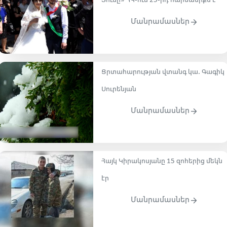
Տունը» ՀԿ-ում 25-րդ հարսանիքն է
Մանրամասներ
Ցրտահարության վտանգ կա. Գագիկ
Սուրենյան
Մանրամասներ
Հայկ Կիրակոսյանը 15 զոհերից մեկն
էր
Մանրամասներ