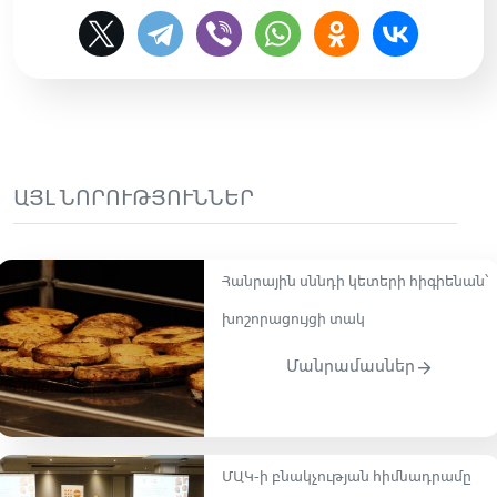
ԱՅԼ ՆՈՐՈՒԹՅՈՒՆՆԵՐ
Հանրային սննդի կետերի հիգիենան՝
խոշորացույցի տակ
Մանրամասներ
ՄԱԿ-ի բնակչության հիմնադրամը