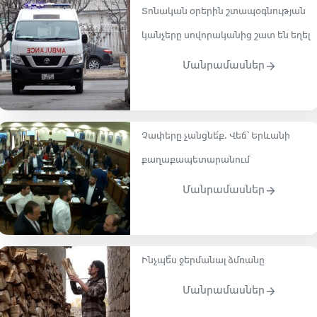
Տոնական օրերին շտապօգնության
կանչերը սովորականից շատ են եղել
Մանրամասներ
Չափերը չանցնե՛ք․ Վեճ՝ Երևանի
քաղաքապետարանում
Մանրամասներ
Ինչպե՞ս ջերմանալ ձմռանը
Մանրամասներ