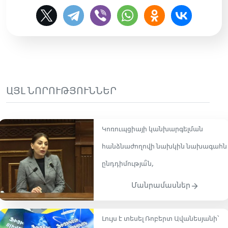
ԱՅԼ ՆՈՐՈՒԹՅՈՒՆՆԵՐ
Կոռուպցիայի կանխարգելման
հանձնաժողովի նախկին նախագահն
ընդդիմությա՞ն,
Մանրամասներ
Լույս է տեսել Ռոբերտ Ավանեսյանի՝