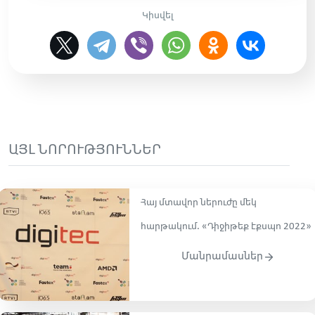
Կիսվել
ԱՅԼ ՆՈՐՈՒԹՅՈՒՆՆԵՐ
Հայ մտավոր ներուժը մեկ
հարթակում. «Դիջիթեք էքսպո 2022»
Մանրամասներ