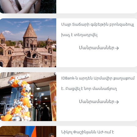
Մայր Տաճարի գմբեթին բրոնզաձույլ
խաչ է տեղադրվել
Մանրամասներ
IDBank-ն արդեն Արմավիր քաղաքում
է. Բացվել է նոր մասնաճյուղ
Մանրամասներ
Նիկոլ Փաշինյանն ԱԺ-ում է