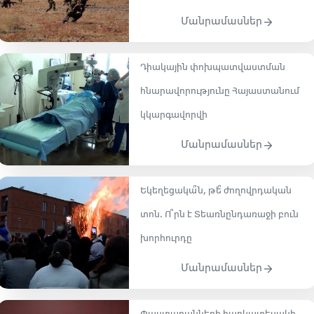
Մանրամասներ
Դիակային փոխպատվաստման
հնարավորությունը Հայաստանում
կկարգավորվի
Մանրամասներ
Եկեղեցակա՞ն, թե՞ ժողովրդական
տոն․ Ո՞րն է Տեառնընդառաջի բուն
խորհուրդը
Մանրամասներ